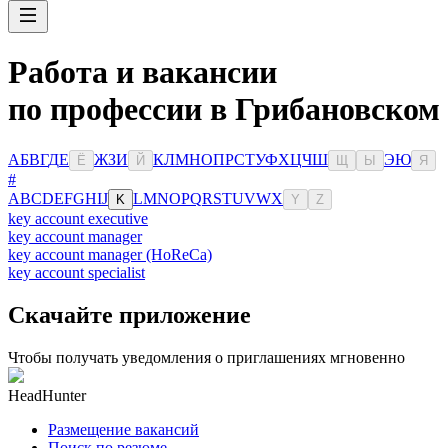
Работа и вакансии
по профессии в Грибановском
А
Б
В
Г
Д
Е
Ж
З
И
К
Л
М
Н
О
П
Р
С
Т
У
Ф
Х
Ц
Ч
Ш
Э
Ю
Ё
Й
Щ
Ы
Я
#
A
B
C
D
E
F
G
H
I
J
L
M
N
O
P
Q
R
S
T
U
V
W
X
K
Y
Z
key account executive
key account manager
key account manager (HoReCa)
key account specialist
Скачайте приложение
Чтобы получать уведомления о приглашениях мгновенно
HeadHunter
Размещение вакансий
Поиск по резюме