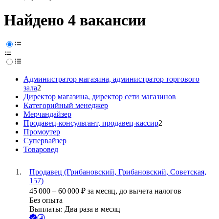
Найдено 4 вакансии
Администратор магазина, администратор торгового
зала
2
Директор магазина, директор сети магазинов
Категорийный менеджер
Мерчандайзер
Продавец-консультант, продавец-кассир
2
Промоутер
Супервайзер
Товаровед
Продавец (Грибановский, Грибановский, Советская,
157)
45 000
–
60 000
₽
за месяц,
до вычета налогов
Без опыта
Выплаты: Два раза в месяц