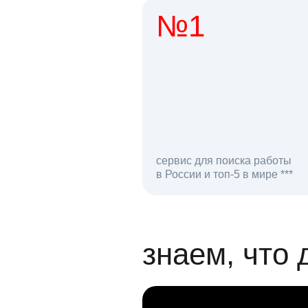
№1
1 мл
сервис для поиска работы
в России и топ-5 в мире ***
откликов на вак
знаем, что 