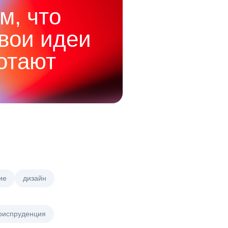
м, что
твои идеи
отают
ие
дизайн
риспруденция