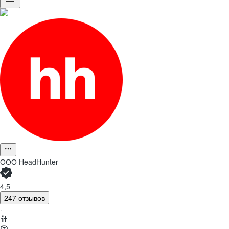
ООО
HeadHunter
4,5
247 отзывов
·