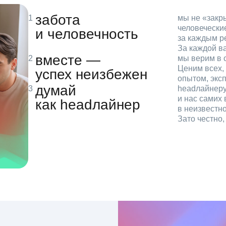
забота
мы не «зак
человечески
и человечность
за каждым р
За каждой в
вместе —
мы верим в с
Ценим всех, 
успех неизбежен
опытом, эксп
думай
headлайнеру
и нас самих 
как headлайнер
в неизвестн
Зато честно