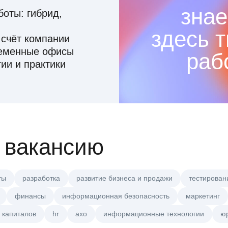
знае
оты: гибрид,
здесь 
 счёт компании
ременные офисы
раб
ии и практики
 вакансию
ты
разработка
развитие бизнеса и продажи
тестирован
финансы
информационная безопасность
маркетинг
 капиталов
hr
axo
информационные технологии
ю