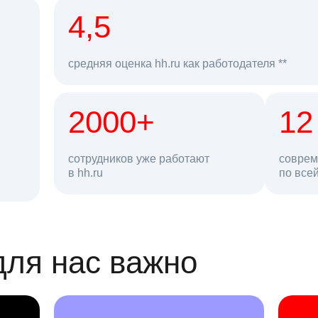
рд
4,5
средняя оценка hh.ru как работодателя **
2000+
68 млн
12
сотрудников уже работают
соврем
в hh.ru
резюме в базе
по все
ансии
для нас важно