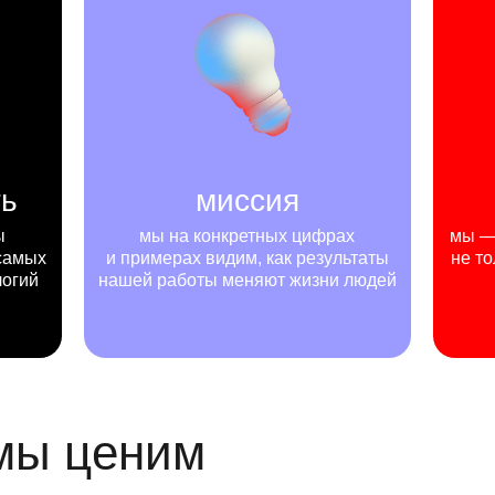
ть
миссия
ы
мы на конкретных цифрах
мы — 
самых
и примерах видим, как результаты
не то
логий
нашей работы меняют жизни людей
 мы ценим