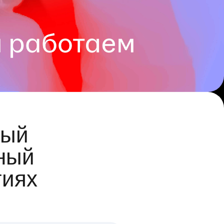
ый
ный
гиях