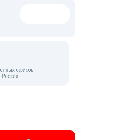
1522 тыс
вакансий
18 млн
енных офисов
й России
пользователей в день