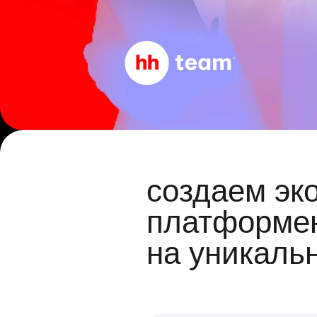
создаем эк
платформен
на уникаль