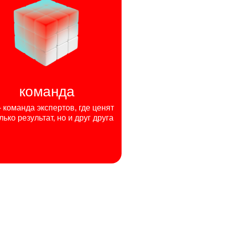
команда
команда экспертов, где ценят
лько результат, но и друг друга