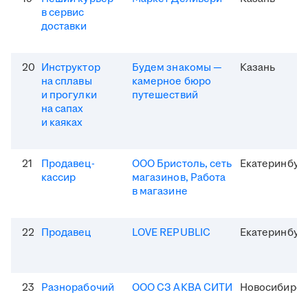
в сервис
доставки
20
Инструктор
Будем знакомы —
Казань
на сплавы
камерное бюро
и прогулки
путешествий
на сапах
и каяках
21
Продавец-
ООО Бристоль, сеть
Екатеринбур
кассир
магазинов, Работа
в магазине
22
Продавец
LOVE REPUBLIC
Екатеринбур
23
Разнорабочий
ООО СЗ АКВА СИТИ
Новосибирск