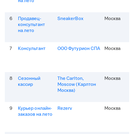
на лето
6
Продавец-
SneakerBox
Москва
консультант
на лето
7
Консультант
ООО Футурион СПА
Москва
8
Сезонный
The Carlton,
Москва
кассир
Moscow (Карлтон
Москва)
9
Курьер онлайн-
Rezerv
Москва
заказов на лето