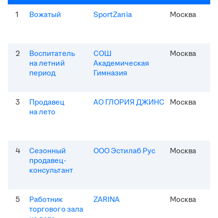
1
Вожатый
SportZania
Москва
2
Воспитатель
СОШ
Москва
на летний
Академическая
период
Гимназия
3
Продавец
АО ГЛОРИЯ ДЖИНС
Москва
на лето
4
Сезонный
ООО Эстилаб Рус
Москва
продавец-
консультант
5
Работник
ZARINA
Москва
торгового зала