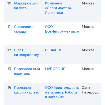
10
Маркировщик
Компания
Москва
на лето
«Спортмастер»,
Логистика
11
Специалист
ООО
Москва
склада
ВсеИнструменты.ру
12
Швея
BEBAKIDS
Москва
на подработку
13
Персональный
LIVE GROUP
Москва
водитель
14
Продавец-
ООО Бристоль, сеть
Санкт-
кассир на лето
магазинов, Работа
Петербург
в магазине