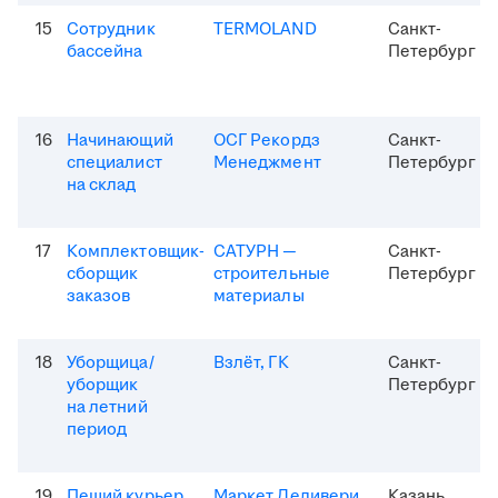
15
Сотрудник
TERMOLAND
Санкт-
бассейна
Петербург
16
Начинающий
ОСГ Рекордз
Санкт-
специалист
Менеджмент
Петербург
на склад
17
Комплектовщик-
САТУРН —
Санкт-
сборщик
строительные
Петербург
заказов
материалы
18
Уборщица/
Взлёт, ГК
Санкт-
уборщик
Петербург
на летний
период
19
Пеший курьер
Маркет Деливери
Казань