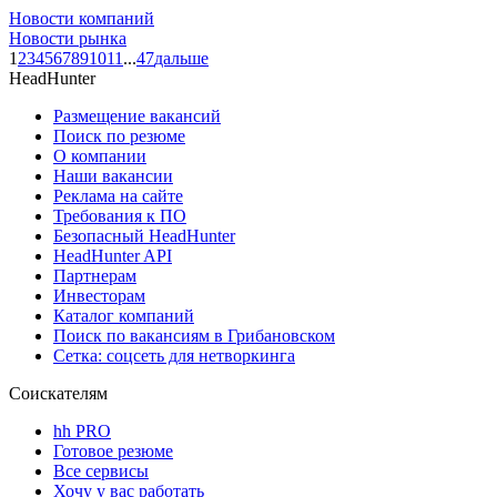
Новости компаний
Новости рынка
1
2
3
4
5
6
7
8
9
10
11
...
47
дальше
HeadHunter
Размещение вакансий
Поиск по резюме
О компании
Наши вакансии
Реклама на сайте
Требования к ПО
Безопасный HeadHunter
HeadHunter API
Партнерам
Инвесторам
Каталог компаний
Поиск по вакансиям в Грибановском
Сетка: соцсеть для нетворкинга
Соискателям
hh PRO
Готовое резюме
Все сервисы
Хочу у вас работать