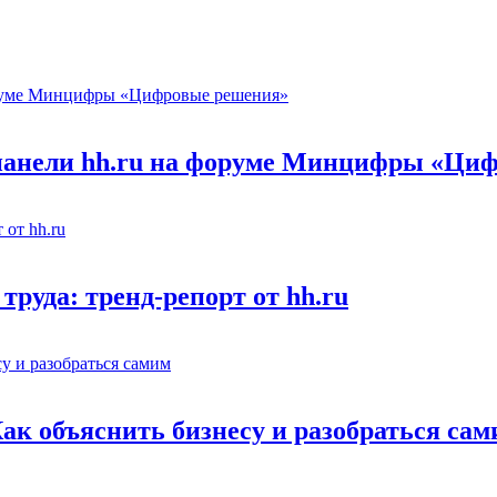
 панели hh.ru на форуме Минцифры «Ци
труда: тренд-репорт от hh.ru
Как объяснить бизнесу и разобраться са