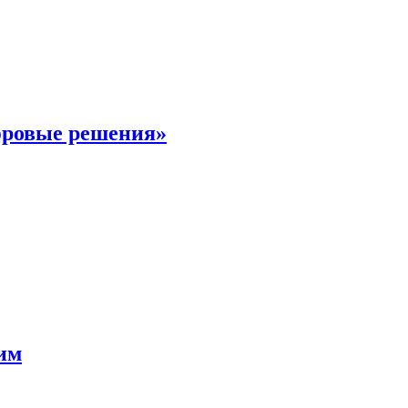
фровые решения»
мим