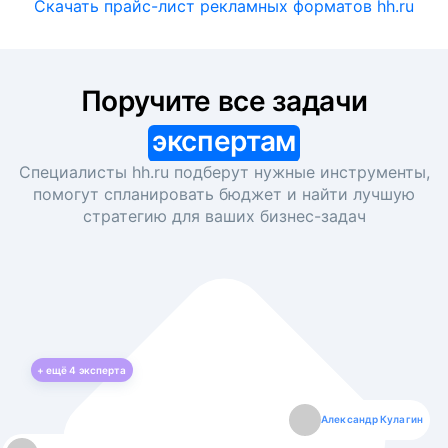
Скачать прайс-лист рекламных форматов hh.ru
Поручите все задачи
экспертам
Специалисты hh.ru подберут нужные инструменты,
помогут спланировать бюджет и найти лучшую
стратегию для ваших
бизнес-задач
+ ещё
4
эксперта
Екатерина Лазаренко
Александр Кулагин
Даниил Макаров
Борис Кашко
Юлия Изоитко