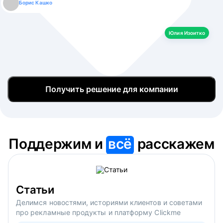
Борис Кашко
Юлия Изоитко
Александр Кулагин
Даниил Макаров
Екатерина Лазаренко
Юлия Изоитко
Получить решение для компании
Поддержим и
всё
расскажем
Статьи
Делимся новостями, историями клиентов и советами
про рекламные продукты и платформу Clickme