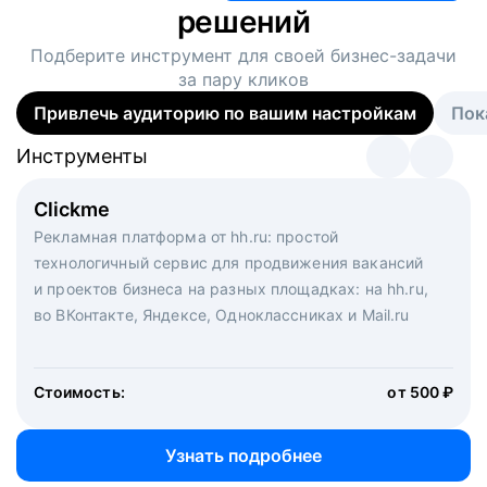
решений
Подберите инструмент для своей
бизнес-задачи
за пару кликов
Привлечь аудиторию по вашим настройкам
Пок
Инструменты
Инструменты
Инструменты
Виртуальный рекрутер
Clickme
Вакансия дня
Массовый подбор под ключ. Решите, сколько
Рекламная платформа от hh.ru: простой
Рекламный формат для вакансий на главной странице
кандидатов и когда вам нужно, и за дело возьмутся
технологичный сервис для продвижения вакансий
hh.ru. Увеличивает количество откликов
маркетологи, рекрутеры и проектные менеджеры
и проектов бизнеса на разных площадках: на hh.ru,
hh.ru с целым набором digital-инструментов
во ВКонтакте, Яндексе, Одноклассниках и Mail.ru
Стоимость:
от 200 000 ₽
Узнать подробнее
Стоимость:
от 500 ₽
Узнать подробнее
Узнать подробнее