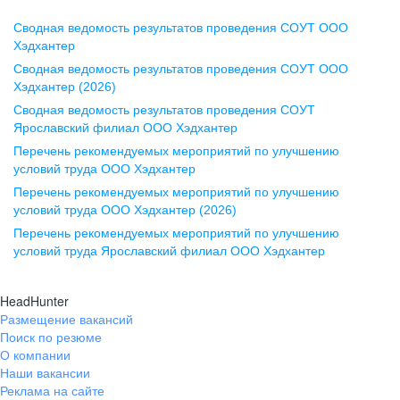
Сводная ведомость результатов проведения СОУТ ООО
Воронеж
Хэдхантер
Сводная ведомость результатов проведения СОУТ ООО
ул. Комиссаржевской, д. 10,
Хэдхантер (2026)
офис 1212
Сводная ведомость результатов проведения СОУТ
+7 473 280-05-05
Ярославский филиал ООО Хэдхантер
pr@vrn.hh.ru
Перечень рекомендуемых мероприятий по улучшению
условий труда ООО Хэдхантер
Казань
Перечень рекомендуемых мероприятий по улучшению
ул. Спартаковская, д. 2А, этаж 3,
условий труда ООО Хэдхантер (2026)
помещение 15
Перечень рекомендуемых мероприятий по улучшению
условий труда Ярославский филиал ООО Хэдхантер
+7 843 212-12-50
pr@kzn.hh.ru
HeadHunter
Размещение вакансий
Екатеринбург
Поиск по резюме
ул. Боевых Дружин, стр. 20,
О компании
5 этаж, офис 505, 521
Наши вакансии
Реклама на сайте
+7 343 226-79-99