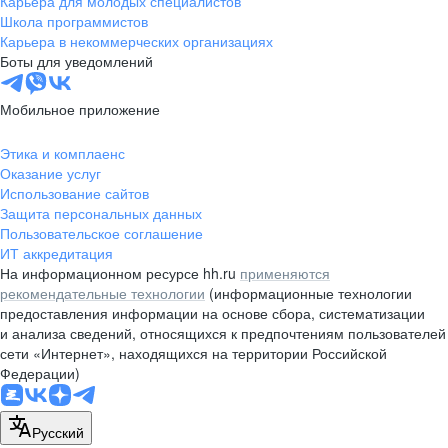
Карьера для молодых специалистов
pr@nsk.hh.ru
Школа программистов
Карьера в некоммерческих организациях
Минск
Боты для уведомлений
пр-т Дзержинского, д. 57,
10 этаж, помещение 45-1
Мобильное приложение
+375 (17)
336-03-02
Этика и комплаенс
pr@rabota.by
Оказание услуг
Использование сайтов
Алматы
Защита персональных данных
Пользовательское соглашение
пр. Абая, д. 151, БЦ Алатау,
ИТ аккредитация
12 этаж, офис 1209
На информационном ресурсе hh.ru
применяются
+7 727 232-13-13
рекомендательные технологии
(информационные технологии
pr@headhunter.com.kz
предоставления информации на основе сбора, систематизации
и анализа сведений, относящихся к предпочтениям пользователей
сети «Интернет», находящихся на территории Российской
Федерации)
Русский