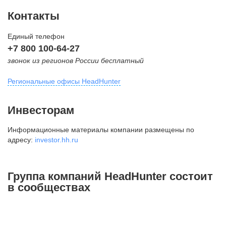
Контакты
Единый телефон
+7 800 100-64-27
звонок из регионов России бесплатный
Региональные офисы HeadHunter
Москва
Инвесторам
внутригородская территория
Информационные материалы компании размещены по
Муниципальный округ Тверской,
адресу:
investor.hh.ru
2-я Брестская ул., д. 48,
помещение 25
+7 495 974-64-27
Группа компаний HeadHunter состоит
+7 495 980-64-27
в сообществах
+7 495 134-92-24
press@hh.ru