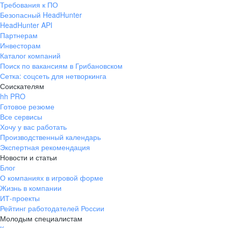
Требования к ПО
pr@ural.hh.ru
Безопасный HeadHunter
HeadHunter API
Краснодар
Партнерам
Инвесторам
ул. Янковского, д. 169, 7 этаж,
Каталог компаний
706 каб.
Поиск по вакансиям в Грибановском
+7 861 205-55-57
Сетка: соцсеть для нетворкинга
pr@krd.hh.ru
Соискателям
hh PRO
Готовое резюме
Владивосток
Все сервисы
пер. Ланинский д. 4, офис 3.4
Хочу у вас работать
Производственный календарь
+7 423 202-33-28
Экспертная рекомендация
pr@dv.hh.ru
Новости и статьи
Блог
Новосибирск
О компаниях в игровой форме
Жизнь в компании
ул. Большевистская, д. 35,
ИТ-проекты
помещение 21
Рейтинг работодателей России
+7 383 207-94-64
Молодым специалистам