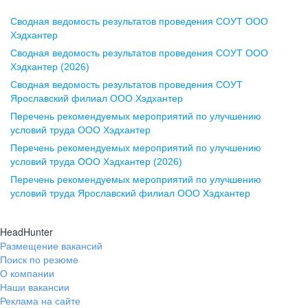
Сводная ведомость результатов проведения СОУТ ООО
Воронеж
Хэдхантер
Сводная ведомость результатов проведения СОУТ ООО
ул. Комиссаржевской, д. 10,
Хэдхантер (2026)
офис 1212
Сводная ведомость результатов проведения СОУТ
+7 473 280-05-05
Ярославский филиал ООО Хэдхантер
pr@vrn.hh.ru
Перечень рекомендуемых мероприятий по улучшению
условий труда ООО Хэдхантер
Казань
Перечень рекомендуемых мероприятий по улучшению
ул. Спартаковская, д. 2А, этаж 3,
условий труда ООО Хэдхантер (2026)
помещение 15
Перечень рекомендуемых мероприятий по улучшению
условий труда Ярославский филиал ООО Хэдхантер
+7 843 212-12-50
pr@kzn.hh.ru
HeadHunter
Размещение вакансий
Екатеринбург
Поиск по резюме
ул. Боевых Дружин, стр. 20,
О компании
5 этаж, офис 505, 521
Наши вакансии
Реклама на сайте
+7 343 226-79-99