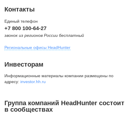
Контакты
Единый телефон
+7 800 100-64-27
звонок из регионов России бесплатный
Региональные офисы HeadHunter
Москва
Инвесторам
внутригородская территория
Информационные материалы компании размещены по
Муниципальный округ Тверской,
адресу:
investor.hh.ru
2-я Брестская ул., д. 48,
помещение 25
+7 495 974-64-27
Группа компаний HeadHunter состоит
+7 495 980-64-27
в сообществах
+7 495 134-92-24
press@hh.ru