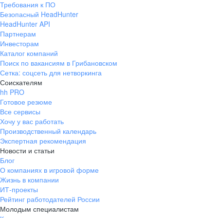
Требования к ПО
pr@ural.hh.ru
Безопасный HeadHunter
HeadHunter API
Краснодар
Партнерам
Инвесторам
ул. Янковского, д. 169, 7 этаж,
Каталог компаний
706 каб.
Поиск по вакансиям в Грибановском
+7 861 205-55-57
Сетка: соцсеть для нетворкинга
pr@krd.hh.ru
Соискателям
hh PRO
Готовое резюме
Владивосток
Все сервисы
пер. Ланинский д. 4, офис 3.4
Хочу у вас работать
Производственный календарь
+7 423 202-33-28
Экспертная рекомендация
pr@dv.hh.ru
Новости и статьи
Блог
Новосибирск
О компаниях в игровой форме
Жизнь в компании
ул. Большевистская, д. 35,
ИТ-проекты
помещение 21
Рейтинг работодателей России
+7 383 207-94-64
Молодым специалистам