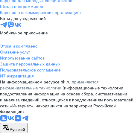
Карьера для молодых специалистов
pr@nsk.hh.ru
Школа программистов
Карьера в некоммерческих организациях
Минск
Боты для уведомлений
пр-т Дзержинского, д. 57,
10 этаж, помещение 45-1
Мобильное приложение
+375 (17)
336-03-02
Этика и комплаенс
pr@rabota.by
Оказание услуг
Использование сайтов
Алматы
Защита персональных данных
Пользовательское соглашение
пр. Абая, д. 151, БЦ Алатау,
ИТ аккредитация
12 этаж, офис 1209
На информационном ресурсе hh.ru
применяются
+7 727 232-13-13
рекомендательные технологии
(информационные технологии
pr@headhunter.com.kz
предоставления информации на основе сбора, систематизации
и анализа сведений, относящихся к предпочтениям пользователей
сети «Интернет», находящихся на территории Российской
Федерации)
Русский